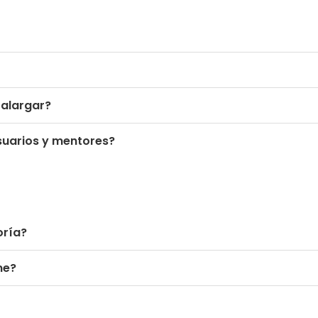
 alargar?
suarios y mentores?
oría?
me?