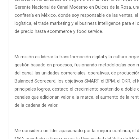
Gerente Nacional de Canal Moderno en Dulces de la Rosa, una
confitería en México, donde soy responsable de las ventas, el
logística, el trade marketing y el business intelligence para 
de precio hasta ecommerce y food service.
Mi misión es liderar la transformación digital y la cultura o
gestión basado en procesos, fusionando metodologías con mod
del canal, las unidades comerciales, operativas, de producción
Balanced Scorecard, los objetivos SMART, el BPM, el OKR, el
principales logros, destaco el crecimiento sostenido a doble 
canales que adicionan valor a la marca, el aumento de la renta
de la cadena de valor.
Me considero un líder apasionado por la mejora continua, el d
MBA orientado a finanzas por la Universidad del Valle de Méx