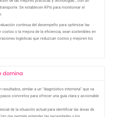
ción de las mejores prácticas y tecnologías , con un
transporte. Se establecen KPIs para monitorear el
o.
evaluación continua del desempeño para optimizar las
 costos o la mejora de la eficiencia, sean sostenibles en
peraciones logísticas que reduzcan costos y mejoren los
e domina
esultados, similar a un "diagnóstico internista" que va
 pasos concretos para ofrecer una guía clara y accionable
cial de la situación actual para identificar las áreas de
Esto me permite entender las necesidades y los