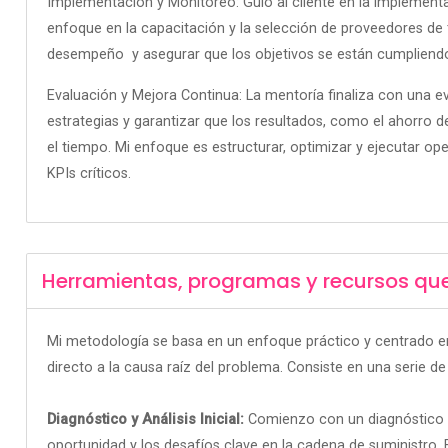
Implementación y Monitoreo: Guío al cliente en la implementa
enfoque en la capacitación y la selección de proveedores de 
desempeño y asegurar que los objetivos se están cumpliend
Evaluación y Mejora Continua: La mentoría finaliza con una 
estrategias y garantizar que los resultados, como el ahorro de
el tiempo. Mi enfoque es estructurar, optimizar y ejecutar o
KPIs críticos.
Herramientas, programas y recursos qu
Mi metodología se basa en un enfoque práctico y centrado en r
directo a la causa raíz del problema
.
Consiste en una serie de
Diagnóstico y Análisis Inicial:
Comienzo con un diagnóstico ini
oportunidad y los desafíos clave en la cadena de suministro
.