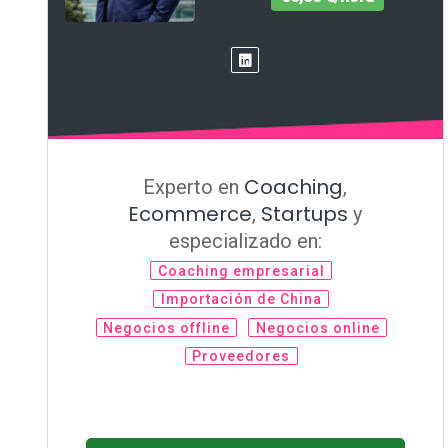
Coaching
Experto en
,
Ecommerce
Startups
,
y
especializado en:
Coaching empresarial
Importación de China
Negocios offline
Negocios online
Proveedores