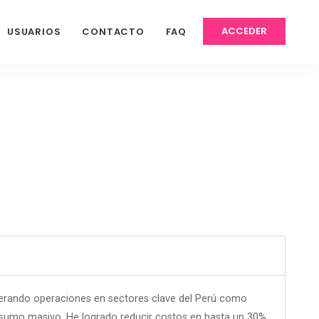
ACCEDER
USUARIOS
CONTACTO
FAQ
iderando operaciones en sectores clave del Perú como
onsumo masivo. He logrado reducir costos en hasta un 30%,