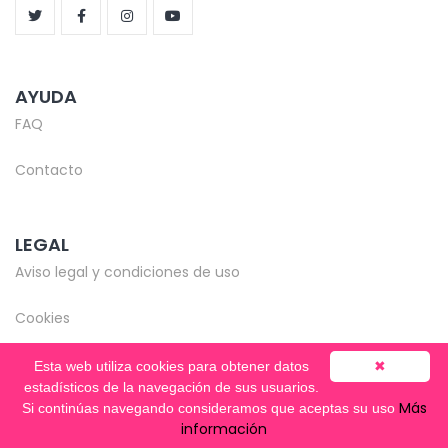
AYUDA
FAQ
Contacto
LEGAL
Aviso legal y condiciones de uso
Cookies
Esta web utiliza cookies para obtener datos
✖
estadísticos de la navegación de sus usuarios.
Más
Si continúas navegando consideramos que aceptas su uso
© Copyright 2020-2026 -
Mentooring
información