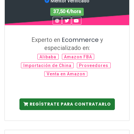
Mentor verificado
37,50 €/hora
Ecommerce
Experto en
y
especializado en:
Alibaba
Amazon FBA
Importación de China
Proveedores
Venta en Amazon
REGÍSTRATE PARA CONTRATARLO