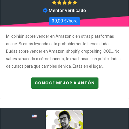
Mentor verificado
39,00 €/hora
Mi opinión sobre vender en Amazon o en otras plataformas
online: Si estás leyendo esto probablemente tienes dudas.
Dudas sobre vender en Amazon, shopify, droppshing, COD... No
sabes si hacerlo o cómo hacerlo, te machacan con publicidades
de cursos para que cambies de vida. Estás en el lugar...
CONOCE MEJOR A ANTÓN