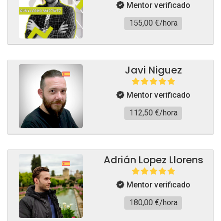
Mentor verificado
155,00 €/hora
Javi Niguez
Mentor verificado
112,50 €/hora
Adrián Lopez Llorens
Mentor verificado
180,00 €/hora