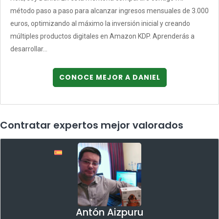
método paso a paso para alcanzar ingresos mensuales de 3.000
euros, optimizando al máximo la inversión inicial y creando
múltiples productos digitales en Amazon KDP. Aprenderás a
desarrollar...
CONOCE MEJOR A DANIEL
Contratar expertos mejor valorados
Antón Aizpuru