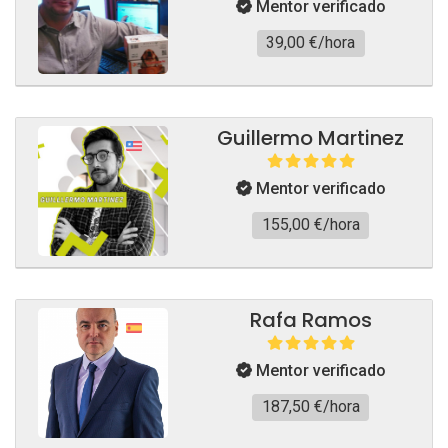
Mentor verificado
39,00 €/hora
Guillermo Martinez
Mentor verificado
155,00 €/hora
Rafa Ramos
Mentor verificado
187,50 €/hora