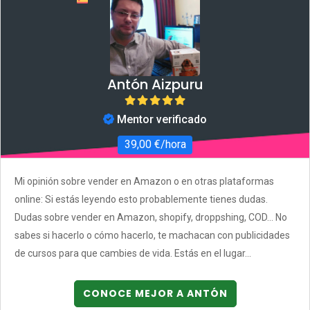
Antón Aizpuru
Mentor verificado
39,00 €/hora
Mi opinión sobre vender en Amazon o en otras plataformas
online: Si estás leyendo esto probablemente tienes dudas.
Dudas sobre vender en Amazon, shopify, droppshing, COD... No
sabes si hacerlo o cómo hacerlo, te machacan con publicidades
de cursos para que cambies de vida. Estás en el lugar...
CONOCE MEJOR A ANTÓN