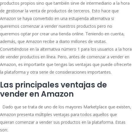
productos propios sino que también sirve de intermediario a la hora
de gestionar la venta de productos de terceros. Esto hace que
Amazon se haya convertido en una estupenda alternativa si
queremos comenzar a vender nuestros productos pero no
queremos optar por crear una tienda online. Teniendo en cuenta,
además, que Amazon recibe a diario millones de visitas.
Convirtiéndose en la alternativa número 1 para los usuarios a la hora
de vender productos en línea. Pero, antes de comenzar a vender en
Amazon, es importante que tengas las ventajas que puede ofrecerte
la plataforma y otra serie de consideraciones importantes.
Las principales ventajas de
vender en Amazon
Dado que se trata de uno de los mayores Marketplace que existen,
Amazon presenta múltiples ventajas para todos aquellos que
quieran comenzar a vender sus productos en la plataforma. Estas
son: