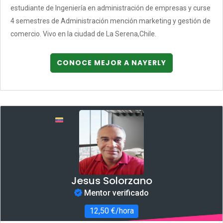
estudiante de Ingeniería en administración de empresas y curse
4 semestres de Administración mención marketing y gestión de
comercio. Vivo en la ciudad de La Serena,Chile.
CONOCE MEJOR A NAYERLY
Jesus Solorzano
Mentor verificado
12,50 €/hora