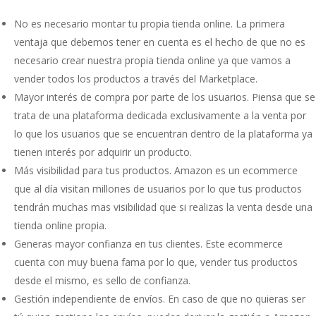
No es necesario montar tu propia tienda online. La primera
ventaja que debemos tener en cuenta es el hecho de que no es
necesario crear nuestra propia tienda online ya que vamos a
vender todos los productos a través del Marketplace.
Mayor interés de compra por parte de los usuarios. Piensa que se
trata de una plataforma dedicada exclusivamente a la venta por
lo que los usuarios que se encuentran dentro de la plataforma ya
tienen interés por adquirir un producto.
Más visibilidad para tus productos. Amazon es un ecommerce
que al día visitan millones de usuarios por lo que tus productos
tendrán muchas mas visibilidad que si realizas la venta desde una
tienda online propia.
Generas mayor confianza en tus clientes. Este ecommerce
cuenta con muy buena fama por lo que, vender tus productos
desde el mismo, es sello de confianza.
Gestión independiente de envíos. En caso de que no quieras ser