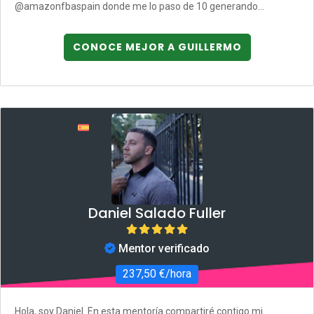
@amazonfbaspain donde me lo paso de 10 generando...
CONOCE MEJOR A GUILLERMO
Daniel Salado Fuller
Mentor verificado
237,50 €/hora
Hola, soy Daniel. En esta mentoría compartiré contigo mi