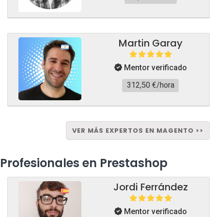
Martin Garay
Mentor verificado
312,50 €/hora
VER MÁS EXPERTOS EN MAGENTO >>
Profesionales en Prestashop
Jordi Ferrández
Mentor verificado