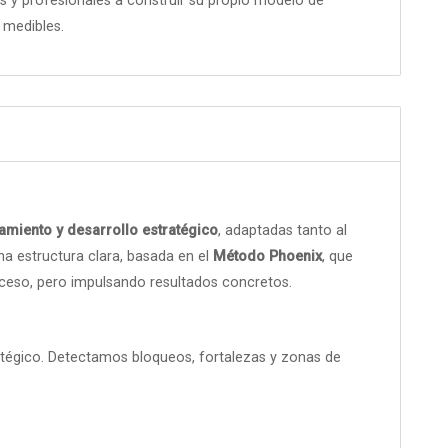
s y profesionales a construir su propio modelo de
 medibles.
amiento y desarrollo estratégico
, adaptadas tanto al
a estructura clara, basada en el
Método Phoenix
, que
ceso, pero impulsando resultados concretos.
atégico. Detectamos bloqueos, fortalezas y zonas de