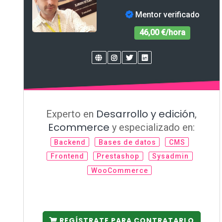
Mentor verificado
46,00 €/hora
Desarrollo y edición
Experto en
,
Ecommerce
y especializado en:
Backend
Bases de datos
CMS
Frontend
Prestashop
Sysadmin
WooCommerce
REGÍSTRATE PARA CONTRATARLO