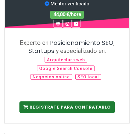
Mentor verificado
44,00 €/hora
Posicionamiento SEO
Experto en
,
Startups
y especializado en:
Arquitectura web
Google Search Console
Negocios online
SEO local
REGÍSTRATE PARA CONTRATARLO