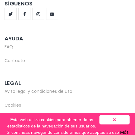
SÍGUENOS
AYUDA
FAQ
Contacto
LEGAL
Aviso legal y condiciones de uso
Cookies
Esta web utiliza cookies para obtener datos
✖
estadísticos de la navegación de sus usuarios.
Más
Si continúas navegando consideramos que aceptas su uso
© Copyright 2020-2026 -
Mentooring