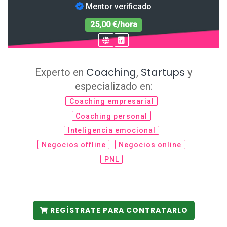
Mentor verificado
25,00 €/hora
Coaching
Startups
Experto en
,
y
especializado en:
Coaching empresarial
Coaching personal
Inteligencia emocional
Negocios offline
Negocios online
PNL
REGÍSTRATE PARA CONTRATARLO