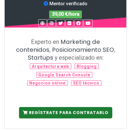
Mentor verificado
39,00 €/hora
Marketing de
Experto en
contenidos
Posicionamiento SEO
,
,
Startups
y especializado en:
Arquitectura web
Blogging
Google Search Console
Negocios online
SEO técnico
REGÍSTRATE PARA CONTRATARLO