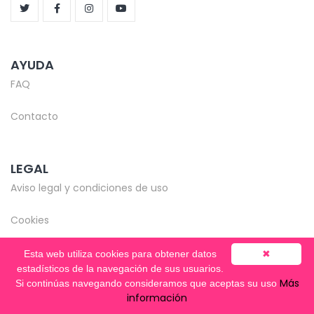
AYUDA
FAQ
Contacto
LEGAL
Aviso legal y condiciones de uso
Cookies
Esta web utiliza cookies para obtener datos
✖
estadísticos de la navegación de sus usuarios.
Más
Si continúas navegando consideramos que aceptas su uso
© Copyright 2020-2026 -
Mentooring
información