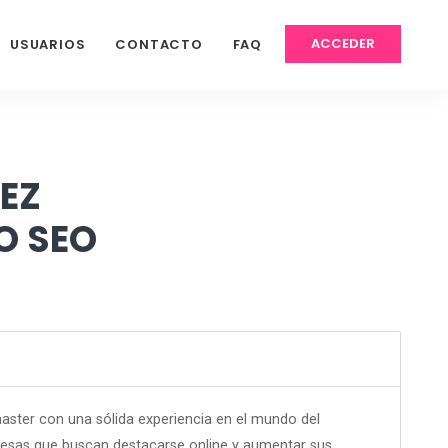
ACCEDER
USUARIOS
CONTACTO
FAQ
EZ
O SEO
ster con una sólida experiencia en el mundo del
resas que buscan destacarse online y aumentar sus