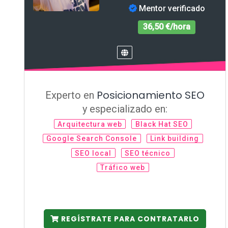
Mentor verificado
36,50 €/hora
Posicionamiento SEO
Experto en
y especializado en:
Arquitectura web
Black Hat SEO
Google Search Console
Link building
SEO local
SEO técnico
Tráfico web
REGÍSTRATE PARA CONTRATARLO