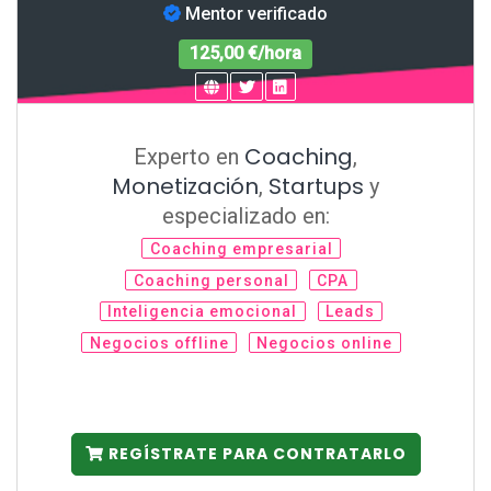
Mentor verificado
125,00 €/hora
Coaching
Experto en
,
Monetización
Startups
,
y
especializado en:
Coaching empresarial
Coaching personal
CPA
Inteligencia emocional
Leads
Negocios offline
Negocios online
REGÍSTRATE PARA CONTRATARLO