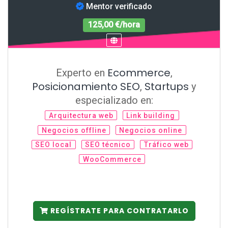
Mentor verificado
125,00 €/hora
Ecommerce
Experto en
,
Posicionamiento SEO
Startups
,
y
especializado en:
Arquitectura web
Link building
Negocios offline
Negocios online
SEO local
SEO técnico
Tráfico web
WooCommerce
REGÍSTRATE PARA CONTRATARLO