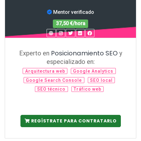
Mentor verificado
37,50 €/hora
Posicionamiento SEO
Experto en
y
especializado en:
Arquitectura web
Google Analytics
Google Search Console
SEO local
SEO técnico
Tráfico web
REGÍSTRATE PARA CONTRATARLO