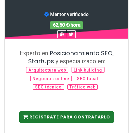
Mentor verificado
62,50 €/hora
Posicionamiento SEO
Experto en
,
Startups
y especializado en:
Arquitectura web
Link building
Negocios online
SEO local
SEO técnico
Tráfico web
REGÍSTRATE PARA CONTRATARLO