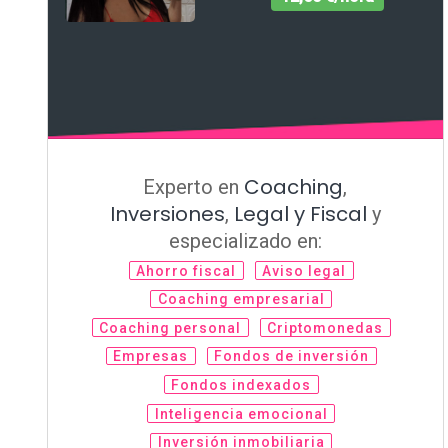
Coaching
Experto en
,
Inversiones
Legal y Fiscal
,
y
especializado en:
Ahorro fiscal
Aviso legal
Coaching empresarial
Coaching personal
Criptomonedas
Empresas
Fondos de inversión
Fondos indexados
Inteligencia emocional
Inversión inmobiliaria