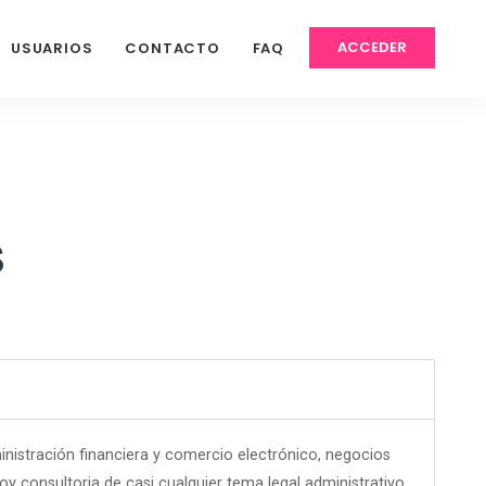
ACCEDER
USUARIOS
CONTACTO
FAQ
S
istración financiera y comercio electrónico, negocios
oy consultoria de casi cualquier tema legal administrativo,