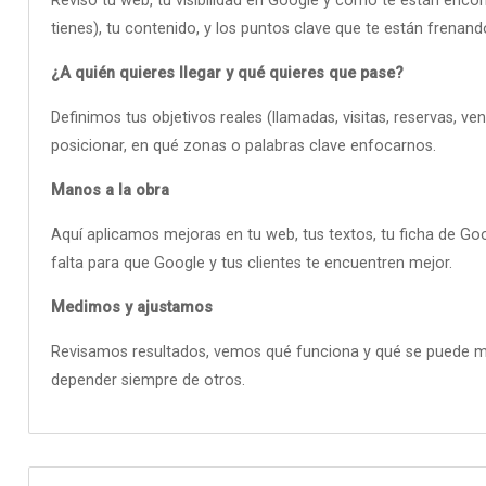
Reviso tu web, tu visibilidad en Google y cómo te están encon
tienes), tu contenido, y los puntos clave que te están frenand
¿A quién quieres llegar y qué quieres que pase?
Definimos tus objetivos reales (llamadas, visitas, reservas, v
posicionar, en qué zonas o palabras clave enfocarnos.
Manos a la obra
Aquí aplicamos mejoras en tu web, tus textos, tu ficha de Go
falta para que Google y tus clientes te encuentren mejor.
Medimos y ajustamos
Revisamos resultados, vemos qué funciona y qué se puede me
depender siempre de otros.