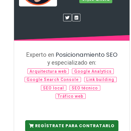
Posicionamiento SEO
Experto en
y especializado en:
Arquitectura web
Google Analytics
Google Search Console
Link building
SEO local
SEO técnico
Tráfico web
REGÍSTRATE PARA CONTRATARLO