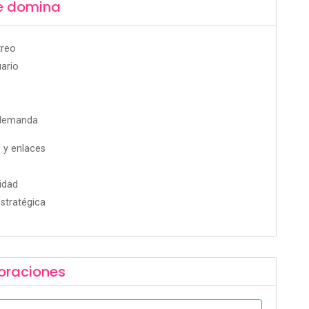
e domina
treo
ario
 demanda
 y enlaces
idad
stratégica
oraciones