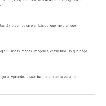
trando (o no). También miro tu ficha de Google (si la
o.
entas…) y creamos un plan básico: qué mejorar, qué
ogle Business, mapas, imágenes, estructura… lo que haga
jorar. Aprendes a usar tus herramientas para no