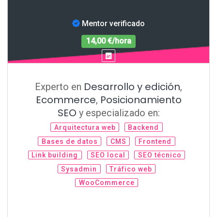
Mentor verificado
14,00 €/hora
Desarrollo y edición
Experto en
,
Ecommerce
Posicionamiento
,
SEO
y especializado en:
Arquitectura web
Backend
Bases de datos
CMS
Frontend
Link building
SEO local
SEO técnico
Sysadmin
Tráfico web
WooCommerce