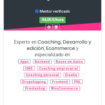
Mentor verificado
94,00 €/hora
Coaching
Desarrollo y
Experto en
,
edición
Ecommerce
,
y
especializado en:
Apps
Backend
Bases de datos
CMS
Coaching empresarial
Coaching personal
Diseño
Dropshipping
Frontend
PNL
Prestashop
WooCommerce