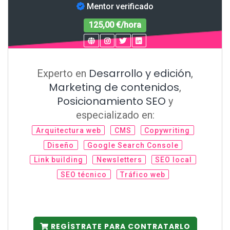
Mentor verificado
125,00 €/hora
Desarrollo y edición
Experto en
,
Marketing de contenidos
,
Posicionamiento SEO
y
especializado en:
Arquitectura web
CMS
Copywriting
Diseño
Google Search Console
Link building
Newsletters
SEO local
SEO técnico
Tráfico web
REGÍSTRATE PARA CONTRATARLO