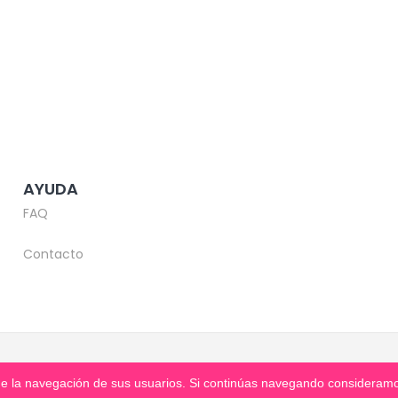
AYUDA
FAQ
Contacto
© Copyright 2020-2026 -
Mentooring
s de la navegación de sus usuarios. Si continúas navegando considera