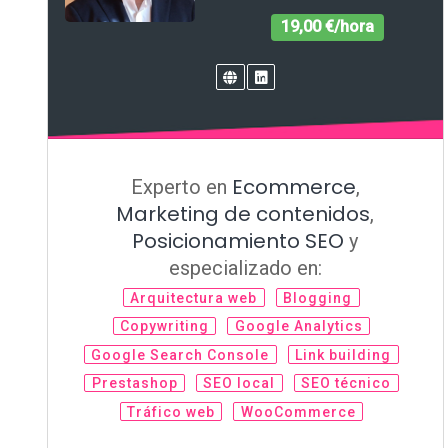
19,00 €/hora
Ecommerce
Experto en
,
Marketing de contenidos
,
Posicionamiento SEO
y
especializado en:
Arquitectura web
Blogging
Copywriting
Google Analytics
Google Search Console
Link building
Prestashop
SEO local
SEO técnico
Tráfico web
WooCommerce