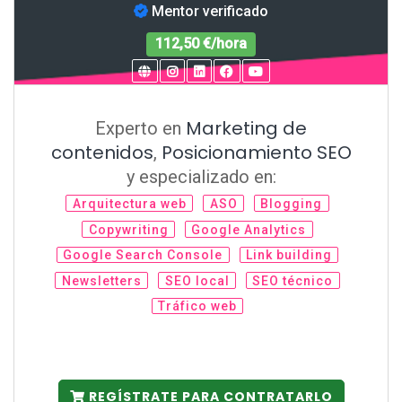
Mentor verificado
112,50 €/hora
Marketing de
Experto en
contenidos
Posicionamiento SEO
,
y especializado en:
Arquitectura web
ASO
Blogging
Copywriting
Google Analytics
Google Search Console
Link building
Newsletters
SEO local
SEO técnico
Tráfico web
REGÍSTRATE PARA CONTRATARLO