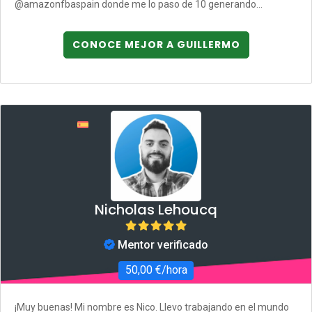
@amazonfbaspain donde me lo paso de 10 generando...
CONOCE MEJOR A GUILLERMO
Nicholas Lehoucq
Mentor verificado
50,00 €/hora
¡Muy buenas! Mi nombre es Nico. Llevo trabajando en el mundo