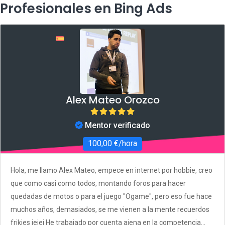
Profesionales en Bing Ads
Alex Mateo Orozco
Mentor verificado
100,00 €/hora
Hola, me llamo Alex Mateo, empece en internet por hobbie, creo
que como casi como todos, montando foros para hacer
quedadas de motos o para el juego "Ogame", pero eso fue hace
muchos años, demasiados, se me vienen a la mente recuerdos
frikies jejej He trabajado por cuenta ajena en la competencia...