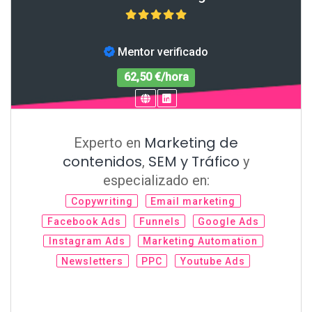
Mentor verificado
62,50 €/hora
Marketing de
Experto en
contenidos
SEM y Tráfico
,
y
especializado en:
Copywriting
Email marketing
Facebook Ads
Funnels
Google Ads
Instagram Ads
Marketing Automation
Newsletters
PPC
Youtube Ads