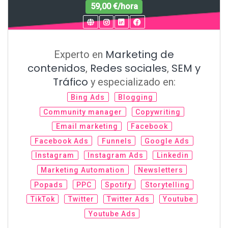
59,00 €/hora
Marketing de
Experto en
contenidos
Redes sociales
SEM y
,
,
Tráfico
y especializado en:
Bing Ads
Blogging
Community manager
Copywriting
Email marketing
Facebook
Facebook Ads
Funnels
Google Ads
Instagram
Instagram Ads
Linkedin
Marketing Automation
Newsletters
Popads
PPC
Spotify
Storytelling
TikTok
Twitter
Twitter Ads
Youtube
Youtube Ads